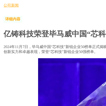
公司新闻
详细内容
亿铸科技荣登毕马威中国“芯科
2024年11月7日，毕马威中国“芯科技”新锐企业50榜单正
创新实力和卓越表现，荣登“芯科技”新锐企业50强榜单。