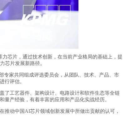
I大算力芯片，通过技术创新，在当前产业格局的基础上，提
算力芯片发展新路径。
外部专家共同组成评选委员会，从团队、技术、产品、市
进行评估。
盖了工艺器件、架构设计、电路设计和软件生态等全链
计和量产经验，有着丰富的应用和产品化实战经历。
在推动中国AI芯片领域创新发展中所做出贡献的认可，